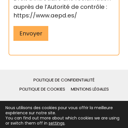
auprès de l’Autorité de contrôle :
https://www.aepd.es/
Envoyer
POLITIQUE DE CONFIDENTIALITÉ
POLITIQUE DE COOKIES
MENTIONS LÉGALES
2026 - © Guies de Catalunya - Desarrollo web por
Nous utilisons des cookies pour vous offrir la meilleure
[gpcstudio]
expérience sur notre site.
You can find out more about which cookies we are using
or switch them off in
settings
.