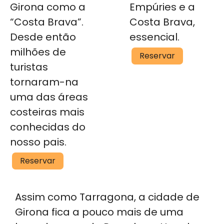
Girona como a
Empúries e a
“Costa Brava”.
Costa Brava,
Desde então
essencial.
milhões de
Empuries
Reservar
turistas
e
a
tornaram-na
Costa
uma das áreas
Brava
costeiras mais
conhecidas do
nosso pais.
Paisagens
Reservar
da
Costa
Assim como Tarragona, a cidade de
Brava
Girona fica a pouco mais de uma