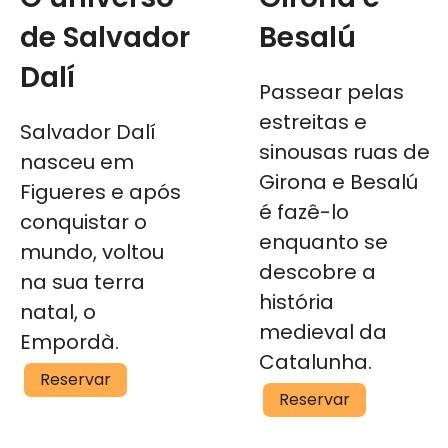
de Salvador
Besalú
Dalí
Passear pelas
estreitas e
Salvador Dalí
sinousas ruas de
nasceu em
Girona e Besalú
Figueres e após
é fazê-lo
conquistar o
enquanto se
mundo, voltou
descobre a
na sua terra
história
natal, o
medieval da
Empordà.
Catalunha.
O
Reservar
Girona
Reservar
universo
e
de
Besalú