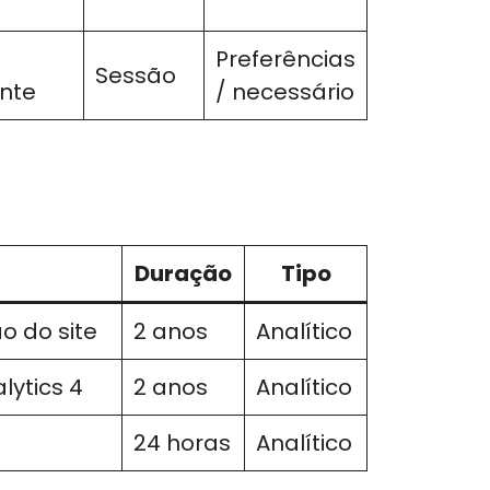
Preferências
Sessão
ante
/ necessário
Duração
Tipo
ão do site
2 anos
Analítico
lytics 4
2 anos
Analítico
24 horas
Analítico