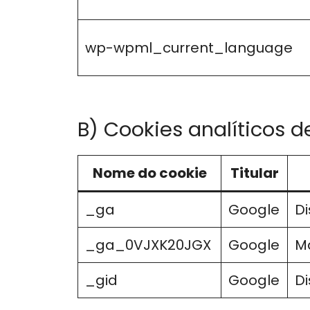
wp-wpml_current_language
B) Cookies analíticos d
Nome do cookie
Titular
_ga
Google
Di
_ga_0VJXK20JGX
Google
Ma
_gid
Google
Di