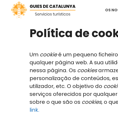
Saltar
OS NO
para
o
conteúdo
Política de coo
Um
cookie
é um pequeno ficheiro
qualquer página web. A sua utilid
nessa página. Os
cookies
armazen
personalização de conteúdos, est
utilizador, etc. O objetivo do
cooki
serviços oferecidos por qualque
sobre o que são os
cookies
, o q
link.