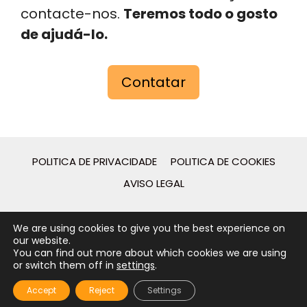
contacte-nos.
Teremos todo o gosto
de ajudá-lo.
Contatar
POLITICA DE PRIVACIDADE
POLITICA DE COOKIES
AVISO LEGAL
2026 - © Guies de Catalunya - Desarrollo web por
We are using cookies to give you the best experience on
[gpcstudio]
our website.
You can find out more about which cookies we are using
or switch them off in
settings
.
Accept
Reject
Settings