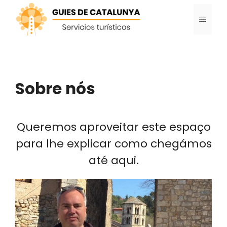
Saltar
MENU
para
o
conteúdo
Sobre nós
Queremos aproveitar este espaço
para lhe explicar como chegámos
até aqui.