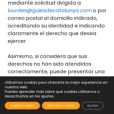
mediante solicitud dirigida a
lourdes@guiesdecatalunya.com
o por
correo postal al domicilio indicado,
acreditando su identidad e indicando
claramente el derecho que desea
ejercer.
Asimismo, si considera que sus
derechos no han sido atendidos
correctamente, puede presentar una
reclamación ante la Agencia
Utilizamos cookies para ofrecerte la mejor experiencia en
Española de Protección de Datos
nuestra web.
Puedes aprender más sobre qué cookies utilizamos o
https://www.aepd.es/
. La LOPDGDD
desactivarlas en los ajustes.
regula en España estos derechos y su
Aceptar cookies
Rechazar cookies
Ajustes
ejercicio.