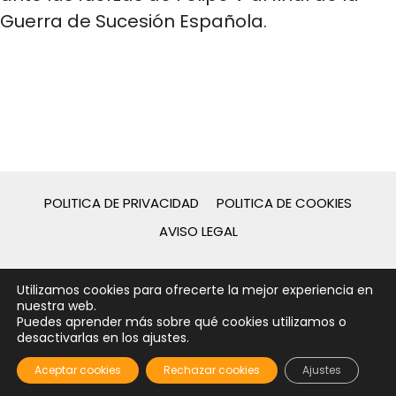
Guerra de Sucesión Española.
POLITICA DE PRIVACIDAD
POLITICA DE COOKIES
AVISO LEGAL
2026 - © Guies de Catalunya - Desarrollo web por
Utilizamos cookies para ofrecerte la mejor experiencia en
[gpcstudio]
nuestra web.
Puedes aprender más sobre qué cookies utilizamos o
desactivarlas en los ajustes.
Aceptar cookies
Rechazar cookies
Ajustes