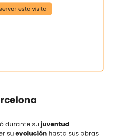
servar esta visita
arcelona
ió durante su
juventud
.
er su
evolución
hasta sus obras