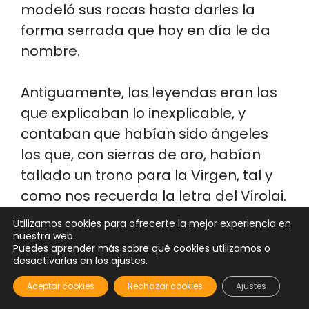
modeló sus rocas hasta darles la
forma serrada que hoy en día le da
nombre.
Antiguamente, las leyendas eran las
que explicaban lo inexplicable, y
contaban que habían sido ángeles
los que, con sierras de oro, habían
tallado un trono para la Virgen, tal y
como nos recuerda la letra del Virolai.
Utilizamos cookies para ofrecerte la mejor experiencia en
Y antes, mucho tiempo antes, aun sin
nuestra web.
Puedes aprender más sobre qué cookies utilizamos o
ningún tipo de explicación humana,
desactivarlas en los ajustes.
los pueblos paganos ya
Aceptar cookies
Rechazar cookies
Ajustes
consideraban a esta montaña como