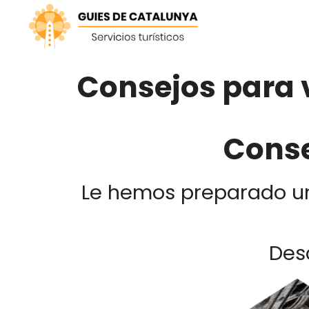
Saltar
al
contenido
Consejos para 
Conse
Le hemos preparado una
Desc