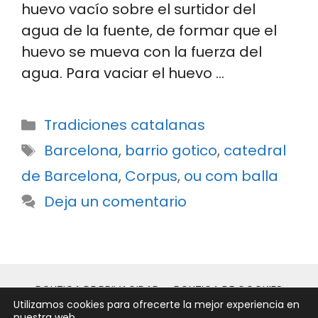
huevo vacío sobre el surtidor del
agua de la fuente, de formar que el
huevo se mueva con la fuerza del
agua. Para vaciar el huevo …
Categorías
Tradiciones catalanas
Etiquetas
Barcelona
,
barrio gotico
,
catedral
de Barcelona
,
Corpus
,
ou com balla
Deja un comentario
POLITICA DE PRIVACIDAD
POLITICA DE COOKIES
Utilizamos cookies para ofrecerte la mejor experiencia en
AVISO LEGAL
nuestra web.