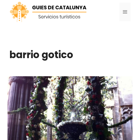
Saltar
MENÚ
al
contenido
barrio gotico