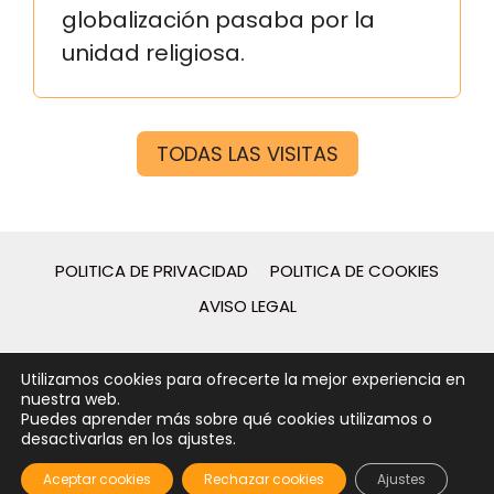
globalización pasaba por la
unidad religiosa.
TODAS LAS VISITAS
POLITICA DE PRIVACIDAD
POLITICA DE COOKIES
AVISO LEGAL
2026 - © Guies de Catalunya - Desarrollo web por
Utilizamos cookies para ofrecerte la mejor experiencia en
[gpcstudio]
nuestra web.
Puedes aprender más sobre qué cookies utilizamos o
desactivarlas en los ajustes.
Aceptar cookies
Rechazar cookies
Ajustes